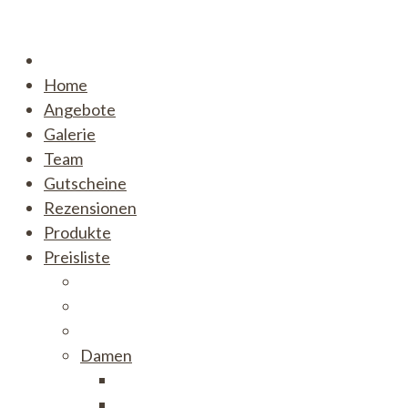
Skip
to
content
Home
Angebote
Galerie
Team
Gutscheine
Rezensionen
Produkte
Preisliste
Damen