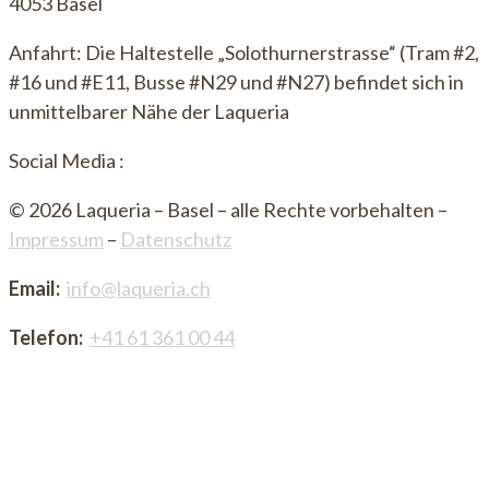
4053 Basel
Anfahrt: Die Haltestelle „Solothurnerstrasse“ (Tram #2,
#16 und #E11, Busse #N29 und #N27) befindet sich in
unmittelbarer Nähe der Laqueria
Social Media :
© 2026 Laqueria – Basel – alle Rechte vorbehalten –
Impressum
–
Datenschutz
Email:
info@laqueria.ch
Telefon:
+41 61 361 00 44