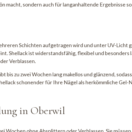
ön macht, sondern auch für langanhaltende Ergebnisse so
n mehreren Schichten aufgetragen wird und unter UV-Licht 
eint. Shellack ist widerstandsfähig, flexibel und besonde
oder Verblassen.
bleibt bis zu zwei Wochen lang makellos und glänzend, soda
llack schonender für Ihre Nägel als herkömmliche Gel-Nä
dlung in Oberwil
 zwei Wochen ohne Absplittern oder Verblassen. Sie müssen