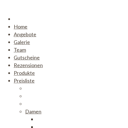
Skip
to
content
Home
Angebote
Galerie
Team
Gutscheine
Rezensionen
Produkte
Preisliste
Damen