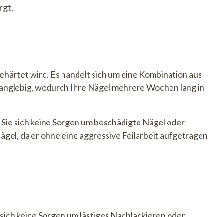
rgt.
gehärtet wird. Es handelt sich um eine Kombination aus
rs langlebig, wodurch Ihre Nägel mehrere Wochen lang in
ss Sie sich keine Sorgen um beschädigte Nägel oder
gel, da er ohne eine aggressive Feilarbeit aufgetragen
 sich keine Sorgen um lästiges Nachlackieren oder